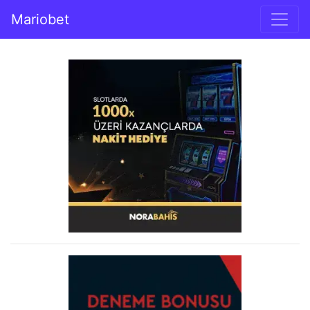
İçeriğe geç
Mariobet
Ana gezinti